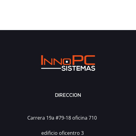
Retirement Plan
MARKETING
/
STRATEGY
STRATEGY
DIRECCION
Carrera 19a #79-18 oficina 710
edificio oficentro 3