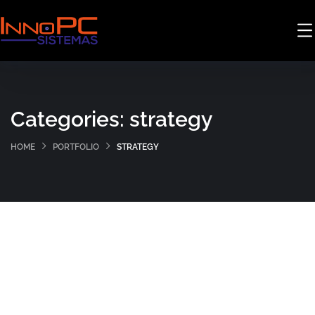
Categories:
strategy
HOME
PORTFOLIO
STRATEGY
Data Analytics
OCT Analytics
STARTUP
/
STRATEGY